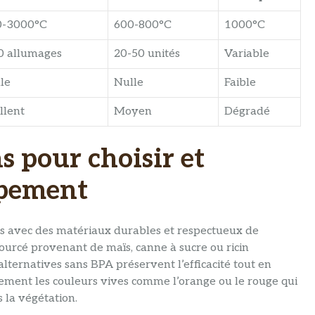
0-3000°C
600-800°C
1000°C
0 allumages
20-50 unités
Variable
le
Nulle
Faible
llent
Moyen
Dégradé
 pour choisir et
ipement
és avec des matériaux durables et respectueux de
ourcé provenant de maïs, canne à sucre ou ricin
ternatives sans BPA préservent l’efficacité tout en
ement les couleurs vives comme l’orange ou le rouge qui
s la végétation.