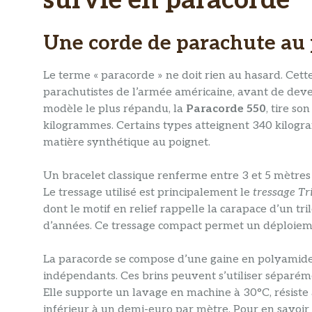
survie en paracorde
Une corde de parachute au
Le terme « paracorde » ne doit rien au hasard. Cette
parachutistes de l’armée américaine, avant de deve
modèle le plus répandu, la
Paracorde 550
, tire so
kilogrammes. Certains types atteignent 340 kilog
matière synthétique au poignet.
Un bracelet classique renferme entre 3 et 5 mètres
Le tressage utilisé est principalement le
tressage Tri
dont le motif en relief rappelle la carapace d’un tr
d’années. Ce tressage compact permet un déploieme
La paracorde se compose d’une gaine en polyamide 
indépendants. Ces brins peuvent s’utiliser séparémen
Elle supporte un lavage en machine à 30°C, résiste 
inférieur à un demi-euro par mètre. Pour en savoir 