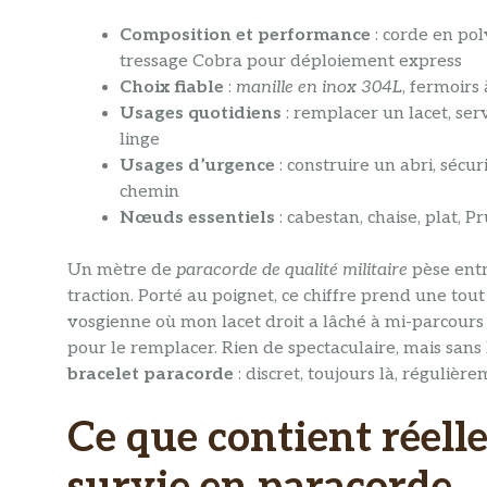
Composition et performance
: corde en pol
tressage Cobra pour déploiement express
Choix fiable
:
manille en inox 304L
, fermoirs
Usages quotidiens
: remplacer un lacet, serv
linge
Usages d’urgence
: construire un abri, sécu
chemin
Nœuds essentiels
: cabestan, chaise, plat, 
Un mètre de
paracorde de qualité militaire
pèse entr
traction. Porté au poignet, ce chiffre prend une tou
vosgienne où mon lacet droit a lâché à mi-parcours
pour le remplacer. Rien de spectaculaire, mais sans 
bracelet paracorde
: discret, toujours là, régulière
Ce que contient réell